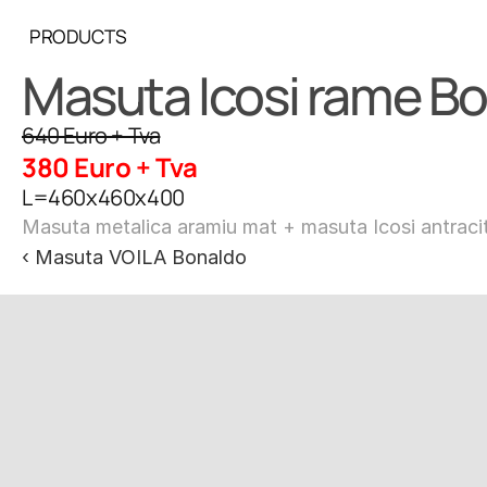
PRODUCTS
Masuta Icosi rame B
640 Euro + Tva
380 Euro + Tva
L=460x460x400
Masuta metalica aramiu mat + masuta Icosi antraci
‹ Masuta VOILA Bonaldo